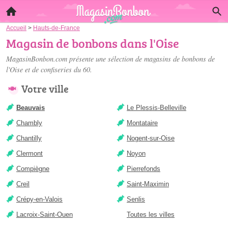
Accueil
>
Hauts-de-France
Magasin de bonbons dans l'Oise
MagasinBonbon.com présente une sélection de
magasins de bonbons de
l'Oise
et de confiseries du 60.
Votre ville
Beauvais
Le Plessis-Belleville
Chambly
Montataire
Chantilly
Nogent-sur-Oise
Clermont
Noyon
Compiègne
Pierrefonds
Creil
Saint-Maximin
Crépy-en-Valois
Senlis
Lacroix-Saint-Ouen
Toutes les villes