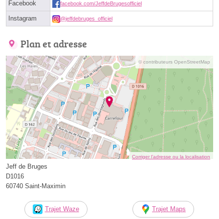
Facebook
facebook.com/JeffdeBrugesofficiel
Instagram
@jeffdebruges_officiel
Plan et adresse
© contributeurs OpenStreetMap
Corriger l’adresse ou la localisation
Jeff de Bruges
D1016
60740 Saint-Maximin
Trajet Waze
Trajet Maps