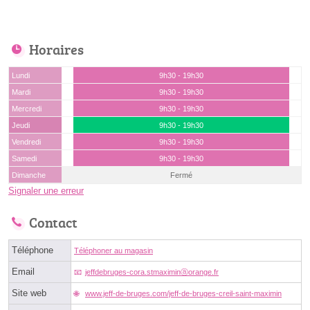
Horaires
Lundi
9h30 - 19h30
Mardi
9h30 - 19h30
Mercredi
9h30 - 19h30
Jeudi
9h30 - 19h30
Vendredi
9h30 - 19h30
Samedi
9h30 - 19h30
Dimanche
Fermé
Signaler une erreur
Contact
Téléphone
Téléphoner au magasin
Email
jeffdebruges-cora.stmaximinⓐorange.fr
Site web
www.jeff-de-bruges.com/jeff-de-bruges-creil-saint-maximin