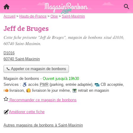
Accueil
>
Hauts-de-France
>
Oise
>
Saint-Maximin
Jeff de Bruges
Cette fiche présente "Jeff de Bruges", magasin de bonbons situé
d1016
,
60740 Saint-Maximin.
D1016
60740 Saint-Maximin
📞 Appeler ce magasin de bonbons
Magasin de bonbons
-
Ouvert jusqu'à 19h30
Services :
accès
PMR
(parking, entrée adaptée)
,
CB acceptée
,
livraison
,
livraison le jour même
,
retrait en magasin
Recommander ce magasin de bonbons
Améliorer cette fiche
Autres magasins de bonbons à Saint-Maximin