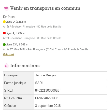
Venir en transports en commun
En bus
Ligne D, à 232 m
Arrêt Révolution Française - 80 Rue de la Bastille
Ligne A, à 232 m
Arrêt Révolution Française - 80 Rue de la Bastille
Ligne 634, à 241 m
Arrêt ST MAXIMIN - Rév Française (C.Cial.Cora) - 80 Rue de la Bastille
Voir tout
Informations
Enseigne
Jeff de Bruges
Forme juridique
SARL
SIRET
84022130300026
N° TVA Intra.
FR96840221303
Création
3 septembre 2018