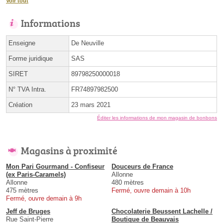
Voir tout
Informations
Enseigne
De Neuville
Forme juridique
SAS
SIRET
89798250000018
N° TVA Intra.
FR74897982500
Création
23 mars 2021
Éditer les informations de mon magasin de bonbons
Magasins à proximité
Mon Pari Gourmand - Confiseur
Douceurs de France
(ex Paris-Caramels)
Allonne
Allonne
480 mètres
475 mètres
Fermé, ouvre demain à 10h
Fermé, ouvre demain à 9h
Jeff de Bruges
Chocolaterie Beussent Lachelle /
Rue Saint-Pierre
Boutique de Beauvais