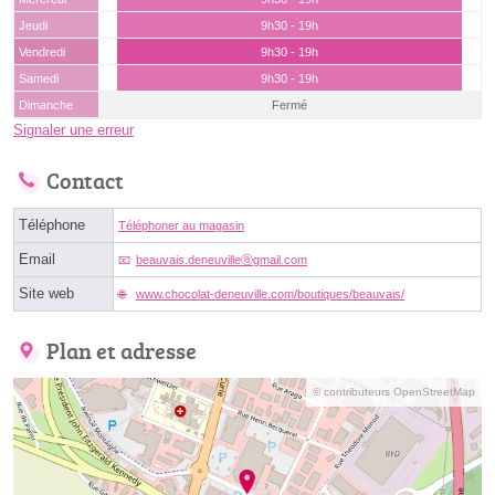
Jeudi
9h30 - 19h
Vendredi
9h30 - 19h
Samedi
9h30 - 19h
Dimanche
Fermé
Signaler une erreur
Contact
Téléphone
Téléphoner au magasin
Email
beauvais.deneuvilleⓐgmail.com
Site web
www.chocolat-deneuville.com/boutiques/beauvais/
Plan et adresse
© contributeurs OpenStreetMap