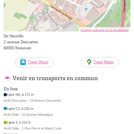
Corriger l’adresse ou la localisation
De Neuville
2 avenue Descartes
60000 Beauvais
Trajet Waze
Trajet Maps
Venir en transports en commun
En bus
Ligne NA, à 171 m
Arrêt Descartes - 24 Avenue Descartes
Ligne C2, à 232 m
Arrêt Délie - 22 Avenue Montaigne
Ligne 3, à 213 m
Arrêt Délie - 1 Rue Pierre et Marie Curie