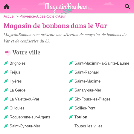
Accueil
>
Provence-Alpes-Côte d'Azur
Magasin de bonbons dans le Var
MagasinBonbon.com présente une sélection de
magasins de bonbons du
Var
et de confiseries du 83.
Votre ville
Brignoles
Saint-Maximin-la-Sainte-Baume
Fréjus
Saint-Raphaël
Hyères
Sainte-Maxime
La Garde
Sanary-sur-Mer
La Valette-du-Var
Six-Fours-les-Plages
Ollioules
Solliès-Pont
Roquebrune-sur-Argens
Toulon
Saint-Cyr-sur-Mer
Toutes les villes