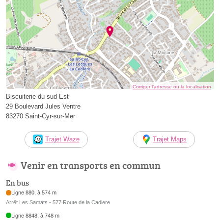
Corriger l’adresse ou la localisation
Biscuiterie du sud Est
29 Boulevard Jules Ventre
83270 Saint-Cyr-sur-Mer
Trajet Waze
Trajet Maps
Venir en transports en commun
En bus
Ligne 880, à 574 m
Arrêt Les Samats - 577 Route de la Cadiere
Ligne 8848, à 748 m