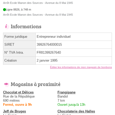
Arrêt Ecole Manon des Sources - Avenue du 8 Mai 1945
Ligne 8826, à 748 m
Arrêt Ecole Manon des Sources - Avenue du 8 Mai 1945
Informations
Forme juridique
Entrepreneur individuel
SIRET
39926764000015
N° TVA Intra.
FR81399267640
Création
2 janvier 1995
Éditer les informations de mon magasin de bonbons
Magasins à proximité
Chocolat et Délices
Frangipane
Rue de la République
Bandol
690 mètres
7 km
Fermé, ouvre à 9h
Ouvert jusqu'à 13h
Jeff de Bruges
Chocolaterie des Halles