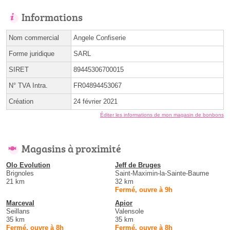
Informations
Nom commercial
Angele Confiserie
Forme juridique
SARL
SIRET
89445306700015
N° TVA Intra.
FR04894453067
Création
24 février 2021
Éditer les informations de mon magasin de bonbons
Magasins à proximité
Olo Evolution
Jeff de Bruges
Brignoles
Saint-Maximin-la-Sainte-Baume
21 km
32 km
Fermé, ouvre à 9h
Marceval
Apior
Seillans
Valensole
35 km
35 km
Fermé, ouvre à 8h
Fermé, ouvre à 8h