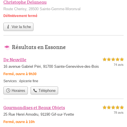
Christophe Delaneau
Route Cherisy, 28500 Sainte-Gemme-Moronval
Définitivement fermé
Voir la fiche
Résultats en Essonne
De Neuville
5,0 étoiles sur 5
74 avis
16 avenue Gabriel Péri, 91700 Sainte-Geneviève-des-Bois
Fermé, ouvre à 9h30
Services :
épicerie fine
Horaires
Téléphone
Gourmandises et Beaux Objets
5,0 étoiles sur 5
78 avis
25 Rue Henri Amodru, 91190 Gif-sur-Yvette
Fermé, ouvre à 10h