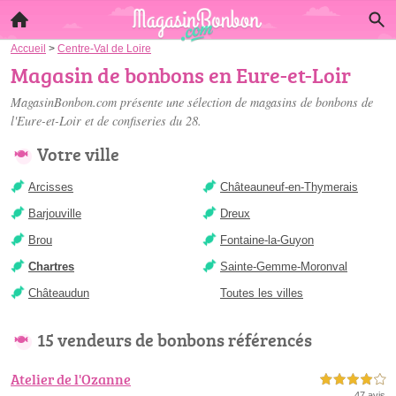
Accueil
>
Centre-Val de Loire
Magasin de bonbons en Eure-et-Loir
MagasinBonbon.com présente une sélection de
magasins de bonbons de
l'Eure-et-Loir
et de confiseries du 28.
Votre ville
Arcisses
Châteauneuf-en-Thymerais
Barjouville
Dreux
Brou
Fontaine-la-Guyon
Chartres
Sainte-Gemme-Moronval
Châteaudun
Toutes les villes
15 vendeurs de bonbons référencés
Atelier de l'Ozanne
4,0 étoiles sur 5
47 avis