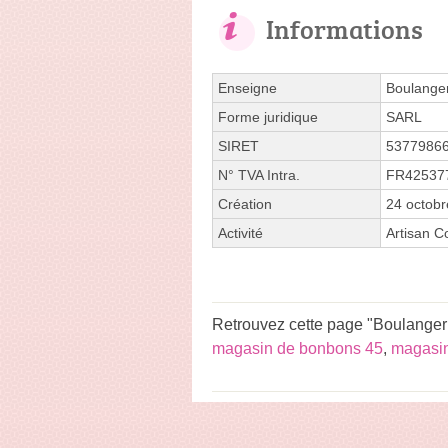
Informations
Enseigne
Boulanger
Forme juridique
SARL
SIRET
5377986
N° TVA Intra.
FR42537
Création
24 octobr
Activité
Artisan Co
Retrouvez cette page "Boulangeri
magasin de bonbons 45
,
magasin