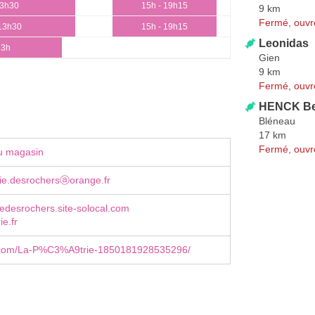
13h30
15h - 19h15
9 km
Fermé, ouvr
 13h30
15h - 19h15
Leonidas
13h
Gien
9 km
Fermé, ouvr
HENCK Be
Bléneau
17 km
Fermé, ouvr
u magasin
ie.desrochersⓐorange.fr
edesrochers.site-solocal.com
ie.fr
com/La-P%C3%A9trie-1850181928535296/