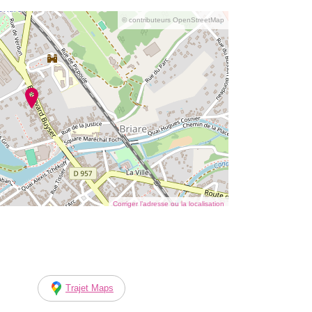
© contributeurs OpenStreetMap
Corriger l’adresse ou la localisation
Trajet Maps