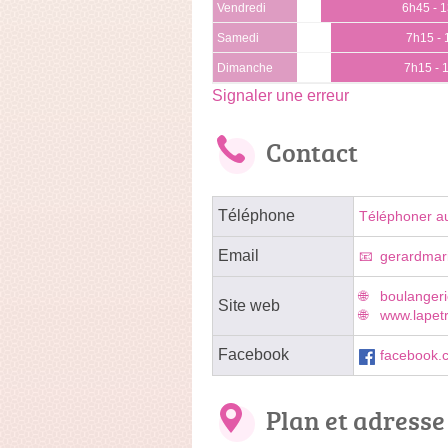
Vendredi
6h45 - 
Samedi
7h15 -
Dimanche
7h15 - 
Signaler une erreur
Contact
Téléphone
Téléphoner a
Email
gerardmar
boulangeri
Site web
www.lapetr
Facebook
facebook.
Plan et adresse