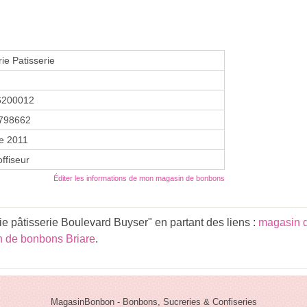
ie Patisserie
6200012
798662
e 2011
ffiseur
Éditer les informations de mon magasin de bonbons
e pâtisserie Boulevard Buyser" en partant des liens :
magasin d
 de bonbons Briare
.
MagasinBonbon - Bonbons, Sucreries & Confiseries