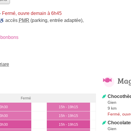
-
Fermé, ouvre demain à 6h45
accès
PMR
(parking, entrée adaptée)
,
 bonbons
riare
Mag
Chocothè
Fermé
Gien
13h30
15h - 19h15
9 km
Fermé, ouvr
13h30
15h - 19h15
Chocolater
13h30
15h - 19h15
Gien