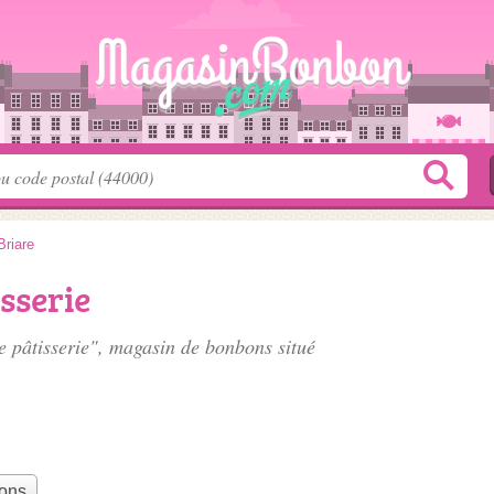
Briare
sserie
e pâtisserie", magasin de bonbons situé
bons