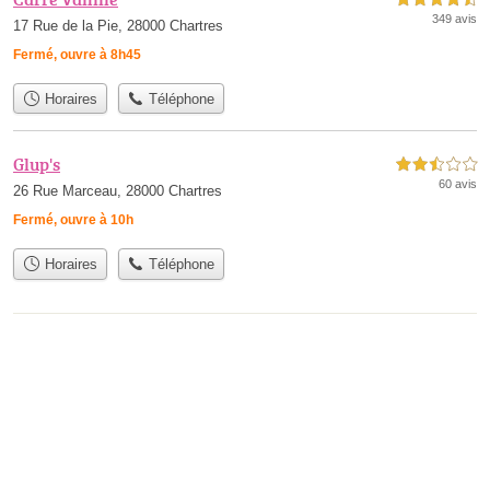
349 avis
17 Rue de la Pie, 28000 Chartres
Fermé, ouvre à 8h45
Horaires
Téléphone
Glup's
2,5 étoiles sur 5
60 avis
26 Rue Marceau, 28000 Chartres
Fermé, ouvre à 10h
Horaires
Téléphone