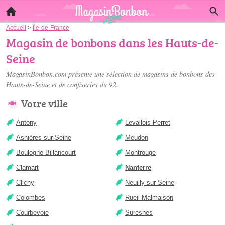
Accueil
>
Île-de-France
Magasin de bonbons dans les Hauts-de-
Seine
MagasinBonbon.com présente une sélection de
magasins de bonbons des
Hauts-de-Seine
et de confiseries du 92.
Votre ville
Antony
Levallois-Perret
Asnières-sur-Seine
Meudon
Boulogne-Billancourt
Montrouge
Clamart
Nanterre
Clichy
Neuilly-sur-Seine
Colombes
Rueil-Malmaison
Courbevoie
Suresnes