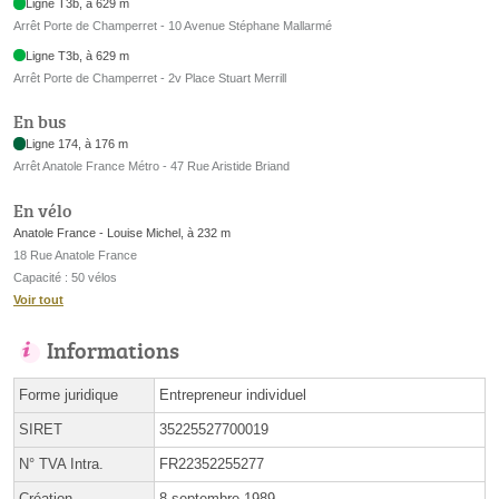
Ligne T3b, à 629 m
Arrêt Porte de Champerret - 10 Avenue Stéphane Mallarmé
Ligne T3b, à 629 m
Arrêt Porte de Champerret - 2v Place Stuart Merrill
En bus
Ligne 174, à 176 m
Arrêt Anatole France Métro - 47 Rue Aristide Briand
En vélo
Anatole France - Louise Michel, à 232 m
18 Rue Anatole France
Capacité : 50 vélos
Voir tout
Informations
Forme juridique
Entrepreneur individuel
SIRET
35225527700019
N° TVA Intra.
FR22352255277
Création
8 septembre 1989