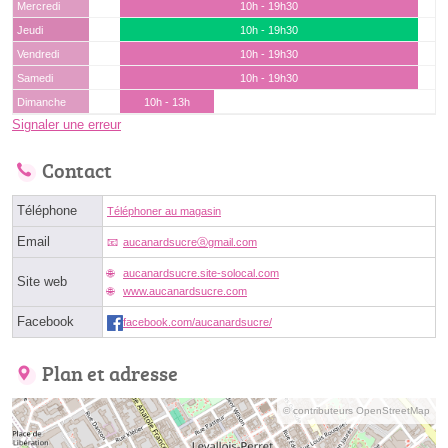
Mercredi
10h - 19h30
Jeudi
10h - 19h30
Vendredi
10h - 19h30
Samedi
10h - 19h30
Dimanche
10h - 13h
Signaler une erreur
Contact
Téléphone
Téléphoner au magasin
Email
aucanardsucreⓐgmail.com
aucanardsucre.site-solocal.com
Site web
www.aucanardsucre.com
Facebook
facebook.com/aucanardsucre/
Plan et adresse
© contributeurs OpenStreetMap