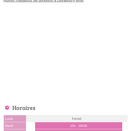
Autres magasins de bonbons à Levallois-Perret
Horaires
Lundi
Fermé
Mardi
10h - 19h30