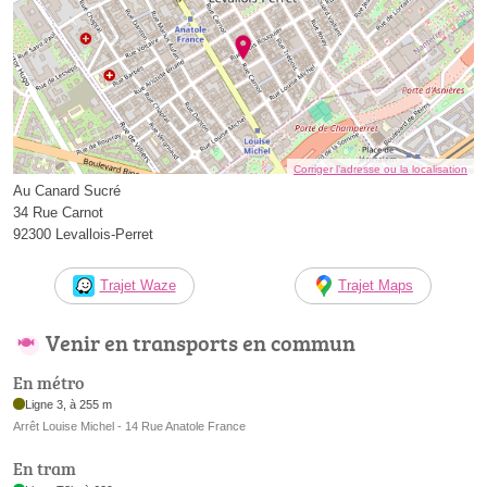
Corriger l’adresse ou la localisation
Au Canard Sucré
34 Rue Carnot
92300 Levallois-Perret
Trajet Waze
Trajet Maps
Venir en transports en commun
En métro
Ligne 3, à 255 m
Arrêt Louise Michel - 14 Rue Anatole France
En tram