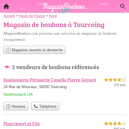
Accueil
>
Hauts-de-France
>
Nord
Magasin de bonbons à Tourcoing
MagasinBonbon.com présente une sélection de
magasins de bonbons
tourquennois
.
Magasins ouverts le dimanche
2 vendeurs de bonbons référencés
Boulangerie Pâtisserie Capelle Pierre-Gérard
4,0 étoiles sur 5
279 avis
24 Rue de Mouvaux, 59200 Tourcoing
Ouvert jusqu'à 13h
Horaires
Téléphone
Planckaert et Fils
4,0 étoiles sur 5
840 avis