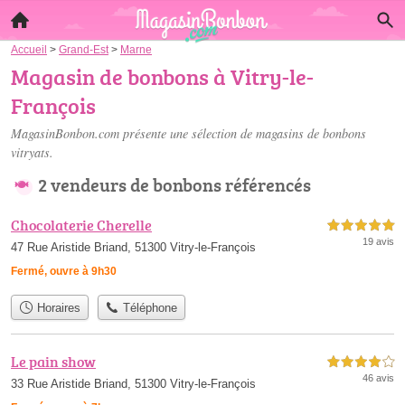
Accueil
>
Grand-Est
>
Marne
Magasin de bonbons à Vitry-le-
François
MagasinBonbon.com présente une sélection de
magasins de bonbons
vitryats
.
2 vendeurs de bonbons référencés
Chocolaterie Cherelle
5,0 étoiles sur 5
19 avis
47 Rue Aristide Briand, 51300 Vitry-le-François
Fermé, ouvre à 9h30
Horaires
Téléphone
Le pain show
4,0 étoiles sur 5
46 avis
33 Rue Aristide Briand, 51300 Vitry-le-François