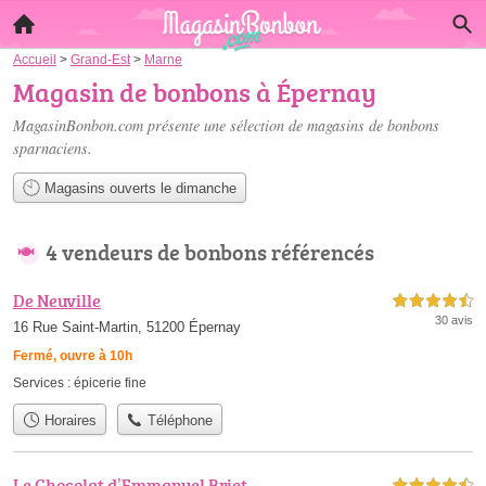
Accueil
>
Grand-Est
>
Marne
Magasin de bonbons à Épernay
MagasinBonbon.com présente une sélection de
magasins de bonbons
sparnaciens
.
Magasins ouverts le dimanche
4 vendeurs de bonbons référencés
De Neuville
4,5 étoiles sur 5
30 avis
16 Rue Saint-Martin, 51200 Épernay
Fermé, ouvre à 10h
Services :
épicerie fine
Horaires
Téléphone
Le Chocolat d’Emmanuel Briet
4,5 étoiles sur 5