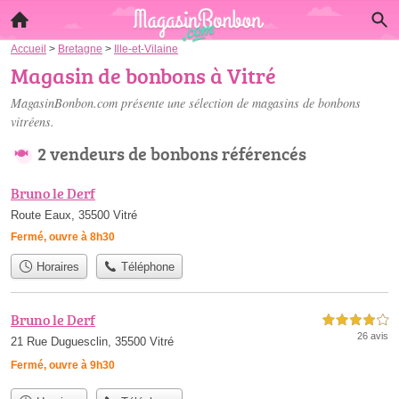
Accueil
>
Bretagne
>
Ille-et-Vilaine
Magasin de bonbons à Vitré
MagasinBonbon.com présente une sélection de
magasins de bonbons
vitréens
.
2 vendeurs de bonbons référencés
Bruno le Derf
Route Eaux, 35500 Vitré
Fermé, ouvre à 8h30
Horaires
Téléphone
Bruno le Derf
4,0 étoiles sur 5
26 avis
21 Rue Duguesclin, 35500 Vitré
Fermé, ouvre à 9h30