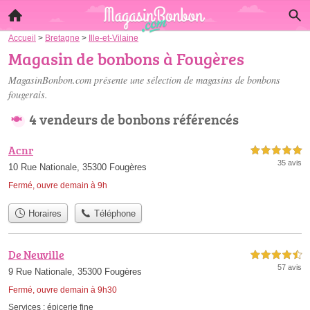
Accueil
>
Bretagne
>
Ille-et-Vilaine
Magasin de bonbons à Fougères
MagasinBonbon.com présente une sélection de
magasins de bonbons
fougerais
.
4 vendeurs de bonbons référencés
Acnr
5,0 étoiles sur 5
35 avis
10 Rue Nationale, 35300 Fougères
Fermé, ouvre demain à 9h
Horaires
Téléphone
De Neuville
4,5 étoiles sur 5
57 avis
9 Rue Nationale, 35300 Fougères
Fermé, ouvre demain à 9h30
Services :
épicerie fine