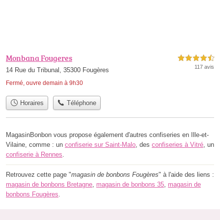
Monbana Fougeres
4,5 étoiles sur 5
117 avis
14 Rue du Tribunal, 35300 Fougères
Fermé, ouvre demain à 9h30
Horaires
Téléphone
MagasinBonbon vous propose également d'autres confiseries en Ille-et-
Vilaine, comme : un
confiserie sur Saint-Malo
, des
confiseries à Vitré
, un
confiserie à Rennes
.
Retrouvez cette page "
magasin de bonbons Fougères
" à l'aide des liens :
magasin de bonbons Bretagne
,
magasin de bonbons 35
,
magasin de
bonbons Fougères
.