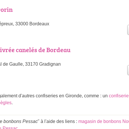
Dorin
épreux, 33000 Bordeaux
ivrée canelés de Bordeau
l de Gaulle, 33170 Gradignan
lement d'autres confiseries en Gironde, comme : un
confiseri
Bègles
.
e bonbons Pessac
" à l'aide des liens :
magasin de bonbons Nou
s Pessac
.