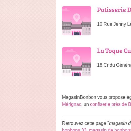
Patisserie 
10 Rue Jenny L
La Toque Cu
18 Cr du Généra
MagasinBonbon vous propose éga
Mérignac
, un
confiserie près de 
Retrouvez cette page "
magasin d
bonbons 33
,
magasin de bonbon