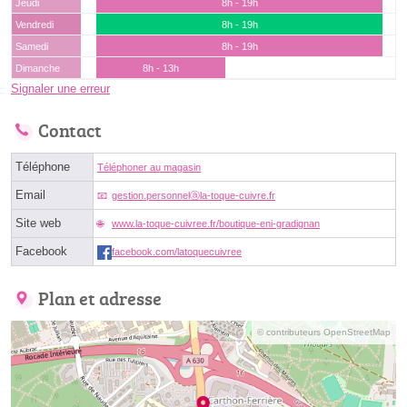
Jeudi
8h - 19h
Vendredi
8h - 19h
Samedi
8h - 19h
Dimanche
8h - 13h
Signaler une erreur
Contact
Téléphone
Téléphoner au magasin
Email
gestion.personnelⓐla-toque-cuivre.fr
Site web
www.la-toque-cuivree.fr/boutique-eni-gradignan
Facebook
facebook.com/latoquecuivree
Plan et adresse
© contributeurs OpenStreetMap