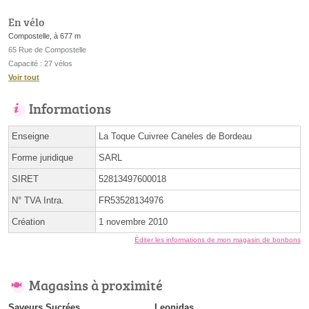
En vélo
Compostelle, à 677 m
65 Rue de Compostelle
Capacité : 27 vélos
Voir tout
Informations
Enseigne
La Toque Cuivree Caneles de Bordeau
Forme juridique
SARL
SIRET
52813497600018
N° TVA Intra.
FR53528134976
Création
1 novembre 2010
Éditer les informations de mon magasin de bonbons
Magasins à proximité
Saveurs Sucrées
Leonidas