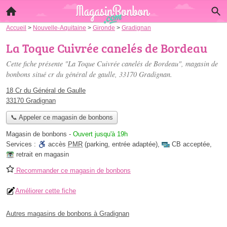
Accueil
>
Nouvelle-Aquitaine
>
Gironde
>
Gradignan
La Toque Cuivrée canelés de Bordeau
Cette fiche présente "La Toque Cuivrée canelés de Bordeau", magasin de
bonbons situé
cr du général de gaulle
, 33170 Gradignan.
18 Cr du Général de Gaulle
33170 Gradignan
📞 Appeler ce magasin de bonbons
Magasin de bonbons
-
Ouvert jusqu'à 19h
Services :
accès
PMR
(parking, entrée adaptée)
,
CB acceptée
,
retrait en magasin
Recommander ce magasin de bonbons
Améliorer cette fiche
Autres magasins de bonbons à Gradignan