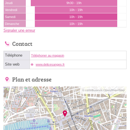
Jeudi
9h30 - 19h
Vendredi
10h - 19h
Samedi
10h - 19h
Dimanche
10h - 19h
Signaler une erreur
Contact
Téléphone
Téléphoner au magasin
Site web
www.delicesanges.fr
Plan et adresse
© contributeurs OpenStreetMap