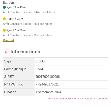
En bus
Ligne 89, à 49 m
Arrêt Canebière Bourse - 6 Rue des fabres
97JET, à 39 m
Arrêt Canebière Bourse - Rue des fabres
Ligne 97, à 39 m
Arrêt Canebière Bourse - Rue des fabres
Voir tout
Informations
Sigle
C.G.O
Forme juridique
SARL
SIRET
49017602100098
N° TVA Intra.
FR24490176021
Création
1 septembre 2024
Éditer les informations de mon magasin de bonbons