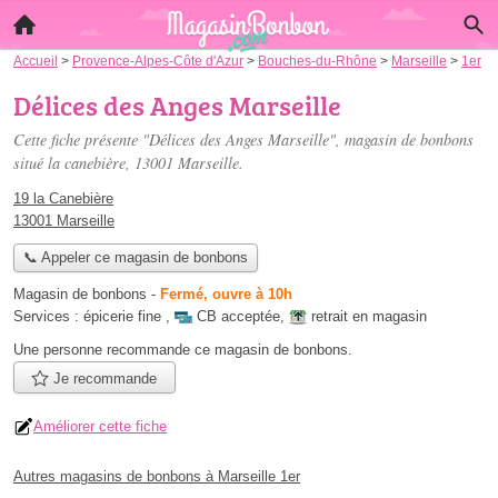
Accueil
>
Provence-Alpes-Côte d'Azur
>
Bouches-du-Rhône
>
Marseille
>
1er
Délices des Anges Marseille
Cette fiche présente "Délices des Anges Marseille", magasin de bonbons
situé
la canebière
, 13001 Marseille.
19 la Canebière
13001 Marseille
📞 Appeler ce magasin de bonbons
Magasin de bonbons
-
Fermé, ouvre à 10h
Services :
épicerie fine
,
CB acceptée
,
retrait en magasin
Une personne
recommande
ce magasin de bonbons.
Je recommande
Améliorer cette fiche
Autres magasins de bonbons à Marseille 1er