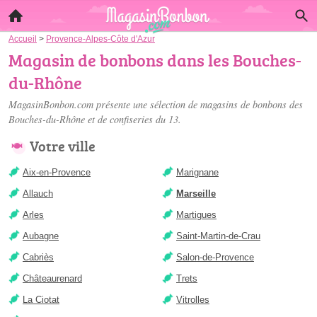
Accueil
>
Provence-Alpes-Côte d'Azur
Magasin de bonbons dans les Bouches-
du-Rhône
MagasinBonbon.com présente une sélection de
magasins de bonbons des
Bouches-du-Rhône
et de confiseries du 13.
Votre ville
Aix-en-Provence
Marignane
Allauch
Marseille
Arles
Martigues
Aubagne
Saint-Martin-de-Crau
Cabriès
Salon-de-Provence
Châteaurenard
Trets
La Ciotat
Vitrolles