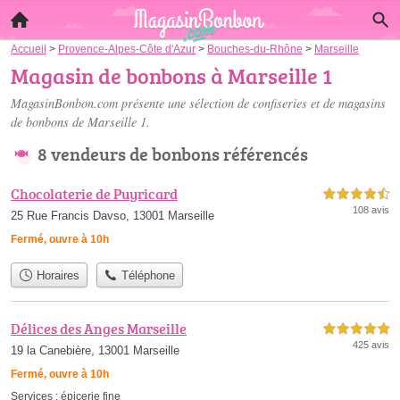
Accueil
>
Provence-Alpes-Côte d'Azur
>
Bouches-du-Rhône
>
Marseille
Magasin de bonbons à Marseille 1
MagasinBonbon.com présente une sélection de confiseries et de
magasins
de bonbons de Marseille 1
.
8 vendeurs de bonbons référencés
Chocolaterie de Puyricard
4,5 étoiles sur 5
108 avis
25 Rue Francis Davso, 13001 Marseille
Fermé, ouvre à 10h
Horaires
Téléphone
Délices des Anges Marseille
5,0 étoiles sur 5
425 avis
19 la Canebière, 13001 Marseille
Fermé, ouvre à 10h
Services :
épicerie fine