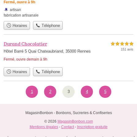
Fermé, ouvre à 9h
artisan
fabrication artisanale
Horaires
Téléphone
Durand Chocolatier
5,0 étoiles sur 5
151 avis
Hôtel Barré 5 Quai Chateaubriand, 35000 Rennes
Fermé, ouvre demain à 9h
Horaires
Téléphone
1
2
3
4
5
MagasinBonbon - Bonbons, Sucreries & Confiseries
© 2026
MagasinBonbon.com
Mentions légales
-
Contact
-
Inscription gratuite