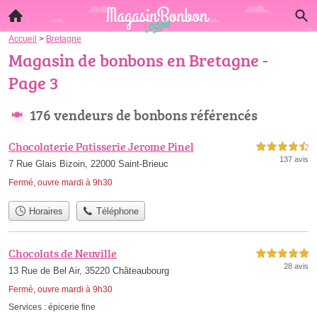
Accueil
>
Bretagne
Magasin de bonbons en Bretagne -
Page 3
176 vendeurs de bonbons référencés
Chocolaterie Patisserie Jerome Pinel
4,5 étoiles sur 5
137 avis
7 Rue Glais Bizoin, 22000 Saint-Brieuc
Fermé, ouvre mardi à 9h30
Horaires
Téléphone
Chocolats de Neuville
5,0 étoiles sur 5
28 avis
13 Rue de Bel Air, 35220 Châteaubourg
Fermé, ouvre mardi à 9h30
Services :
épicerie fine