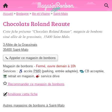
Accueil
>
Bretagne
>
Ille-et-Vilaine
>
Saint-Malo
Chocolats Roland Reaute
Cette fiche présente "Chocolats Roland Reaute", magasin de bonbons
situé
allée de la grassinais
, 35400 Saint-Malo.
3 Allée de la Grassinais
35400 Saint-Malo
📞 Appeler ce magasin de bonbons
Magasin de bonbons
-
Fermé, ouvre demain à 10h
Services :
accès
PMR
(parking, entrée adaptée)
,
CB acceptée
,
retrait en magasin
,
service drive
Recommander ce magasin de bonbons
Améliorer cette fiche
Autres magasins de bonbons à Saint-Malo