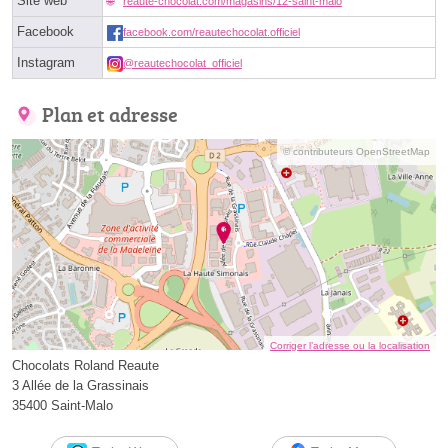
Site web
reaute-chocolat.com/magasins/12-saint-malo
Facebook
facebook.com/reautechocolat.officiel
Instagram
@reautechocolat_officiel
Plan et adresse
© contributeurs OpenStreetMap
Corriger l’adresse ou la localisation
Chocolats Roland Reaute
3 Allée de la Grassinais
35400 Saint-Malo