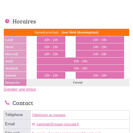
Horaires
Samedi prochain :
Jour férié (Assomption)
Lundi
10h - 13h
14h - 19h
Mardi
10h - 13h
14h - 19h
Mercredi
10h - 13h
14h - 19h
Jeudi
10h - 19h
Vendredi
10h - 19h
Samedi
10h - 13h
14h - 19h
Dimanche
Fermé
Signaler une erreur
Contact
Téléphone
Téléphoner au magasin
Email
saintmaloⓐreaute-chocolat.fr