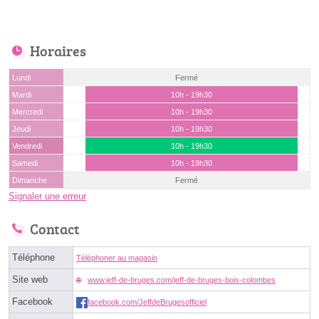
Horaires
Lundi
Fermé
Mardi
10h - 19h30
Mercredi
10h - 19h30
Jeudi
10h - 19h30
Vendredi
10h - 19h30
Samedi
10h - 19h30
Dimanche
Fermé
Signaler une erreur
Contact
Téléphone
Téléphoner au magasin
Site web
www.jeff-de-bruges.com/jeff-de-bruges-bois-colombes
Facebook
facebook.com/JeffdeBrugesofficiel