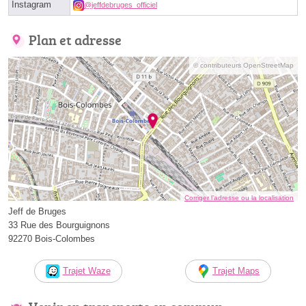
Instagram
@jeffdebruges_officiel
Plan et adresse
© contributeurs OpenStreetMap
Corriger l’adresse ou la localisation
Jeff de Bruges
33 Rue des Bourguignons
92270 Bois-Colombes
Trajet Waze
Trajet Maps