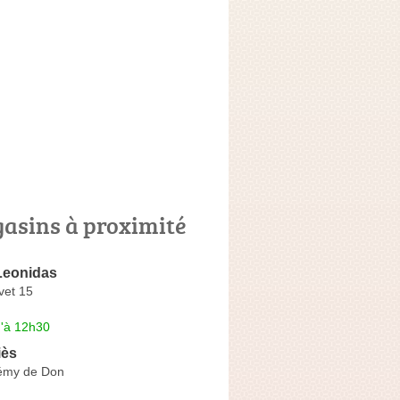
asins à proximité
Leonidas
avet 15
u'à 12h30
iès
émy de Don