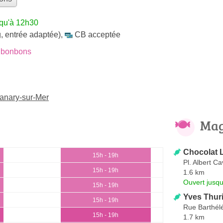
squ'à 12h30
, entrée adaptée)
,
CB acceptée
 bonbons
anary-sur-Mer
Mag
Chocolat 
15h - 19h
Pl. Albert C
15h - 19h
1.6 km
Ouvert jusq
15h - 19h
Yves Thur
15h - 19h
Rue Barthél
15h - 19h
1.7 km