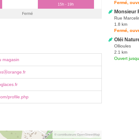
Fermé, ouvr
15h - 19h
Monsieur 
Fermé
Rue Marcelin
1.8 km
Fermé, ouvr
Oléi Natur
Ollioules
2.1 km
Ouvert jusqu
u magasin
esⓐorange.fr
glaces.fr
om/profile.php
© contributeurs OpenStreetMap