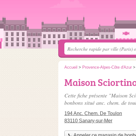
Accueil
>
Provence-Alpes-Côte d'Azur
Maison Sciortino
Cette fiche présente "Maison Sc
bonbons situé
anc. chem. de tou
194 Anc. Chem. De Toulon
83110 Sanary-sur-Mer
📞 Appeler ce magasin de bon