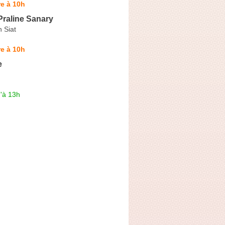
e à 10h
Praline Sanary
 Siat
e à 10h
e
'à 13h