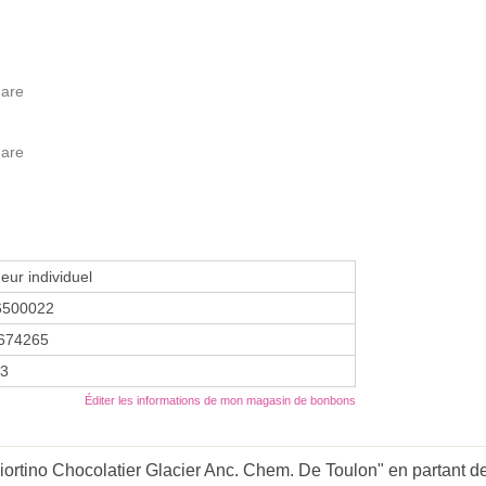
Gare
Gare
eur individuel
6500022
674265
03
Éditer les informations de mon magasin de bonbons
ortino Chocolatier Glacier Anc. Chem. De Toulon" en partant de