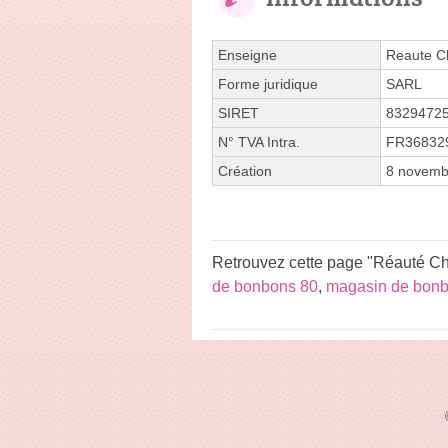
Enseigne
Reaute C
Forme juridique
SARL
SIRET
8329472
N° TVA Intra.
FR36832
Création
8 novemb
Retrouvez cette page "Réauté Ch
de bonbons 80
,
magasin de bon