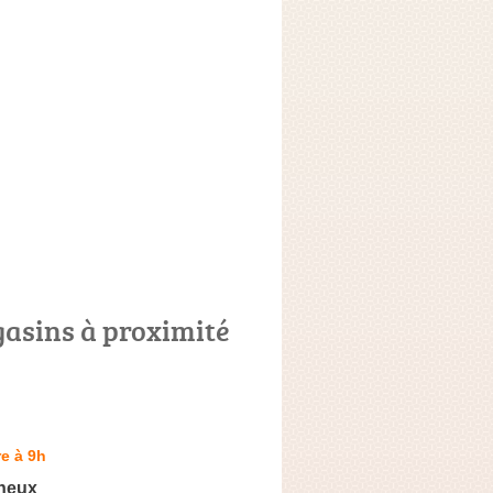
asins à proximité
e à 9h
neux