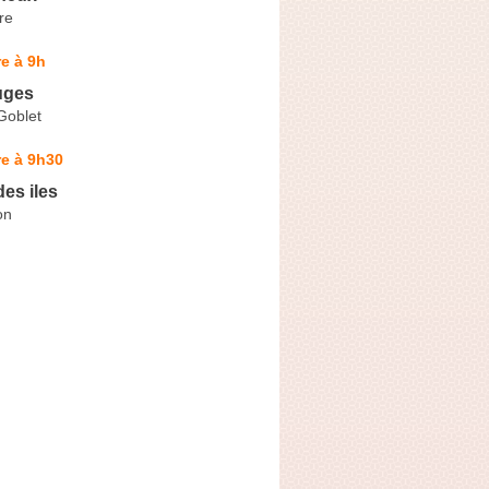
re
e à 9h
uges
Goblet
e à 9h30
es iles
on