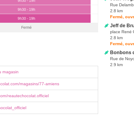
9h30 - 19h
Rue Delamb
9h30 - 19h
2.8 km
Fermé, ouvr
9h30 - 19h
Jeff de Br
Fermé
place René 
2.8 km
Fermé, ouvr
Bonbons d
Rue de Noy
2.9 km
u magasin
ocolat.com/magasins/77-amiens
om/reautechocolat.officiel
colat_officiel