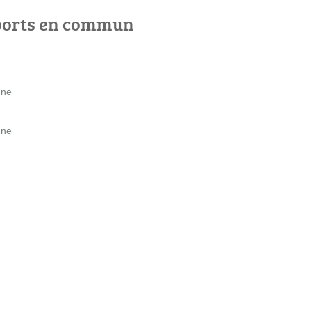
ports en commun
gne
gne