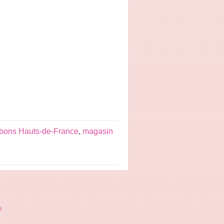
bons Hauts-de-France
,
magasin
e