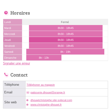
Horaires
Lundi
Fermé
Mardi
8h30 - 18h45
Mercredi
8h30 - 18h45
Jeudi
8h30 - 18h45
Vendredi
8h30 - 18h45
Samedi
8h - 19h
Dimanche
8h - 13h
Signaler une erreur
Contact
Téléphone
Téléphoner au magasin
Email
patisserie.dhouwtⓐorange.fr
dhouwtchristophe.site-solocal.com
Site web
www.christophe-dhouwt.fr