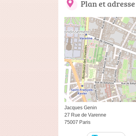
Plan et adresse
Jacques Genin
27 Rue de Varenne
75007 Paris