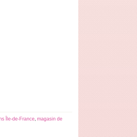
s Île-de-France
,
magasin de