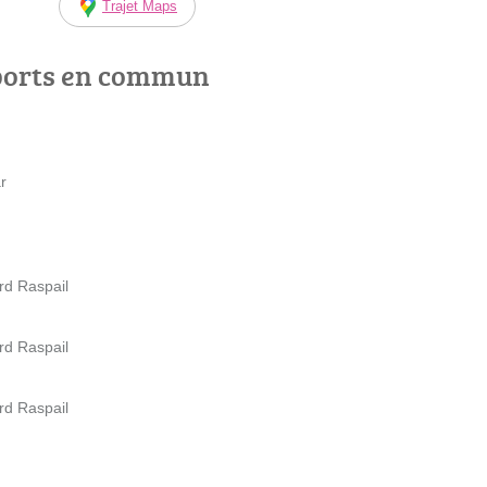
Trajet Maps
ports en commun
r
rd Raspail
rd Raspail
rd Raspail