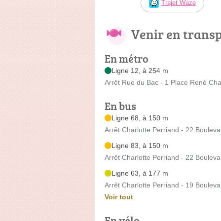
Trajet Waze
Venir en trans
En métro
Ligne 12, à 254 m
Arrêt Rue du Bac - 1 Place René Cha
En bus
Ligne 68, à 150 m
Arrêt Charlotte Perriand - 22 Bouleva
Ligne 83, à 150 m
Arrêt Charlotte Perriand - 22 Bouleva
Ligne 63, à 177 m
Arrêt Charlotte Perriand - 19 Bouleva
Voir tout
En vélo