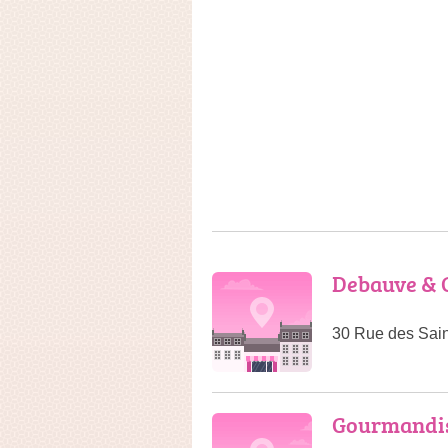
Debauve & G
30 Rue des Sain
Gourmandis