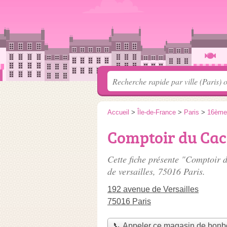
Accueil
>
Île-de-France
>
Paris
>
16ème
Comptoir du Ca
Cette fiche présente "Comptoir
de versailles
, 75016 Paris.
192 avenue de Versailles
75016 Paris
📞 Appeler ce magasin de bon