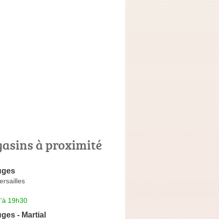
asins à proximité
uges
rsailles
u'à 19h30
ges - Martial