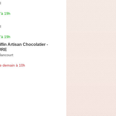
l
'à 19h
l
'à 19h
flin Artisan Chocolatier -
URE
lancourt
e demain à 10h