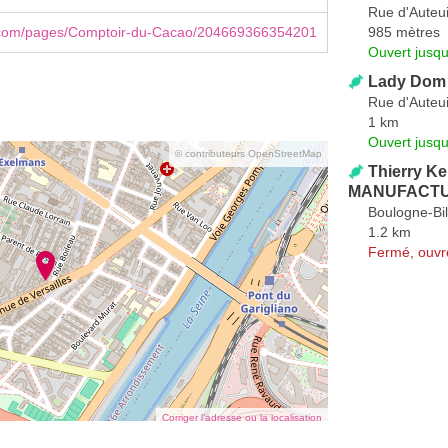
Rue d'Auteui
985 mètres
com/pages/Comptoir-du-Cacao/204669366354201
Ouvert jusqu
Lady Dom
Rue d'Auteui
1 km
Ouvert jusqu
© contributeurs OpenStreetMap
Thierry Kei
MANUFACT
Boulogne-Bil
1.2 km
Fermé, ouvr
Corriger l’adresse ou la localisation