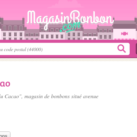
cao
 du Cacao", magasin de bonbons situé
avenue
bons