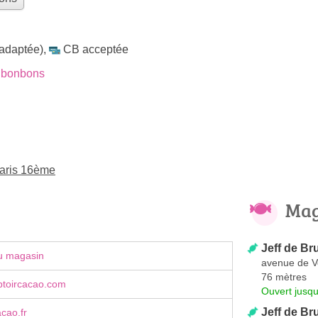
 adaptée)
,
CB acceptée
 bonbons
aris 16ème
Mag
Jeff de Br
u magasin
avenue de Ve
76 mètres
toircacao.com
Ouvert jusq
Jeff de Bru
cao.fr