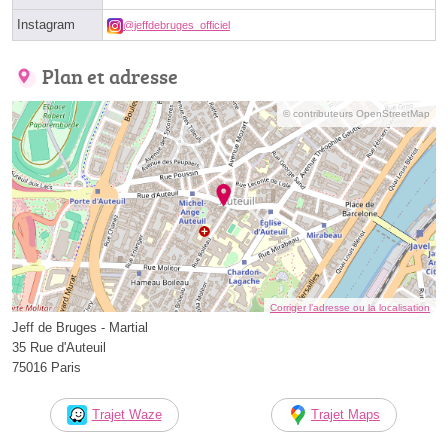
Instagram
@jeffdebruges_officiel
Plan et adresse
© contributeurs OpenStreetMap
Corriger l’adresse ou la localisation
Jeff de Bruges - Martial
35 Rue d'Auteuil
75016 Paris
Trajet Waze
Trajet Maps