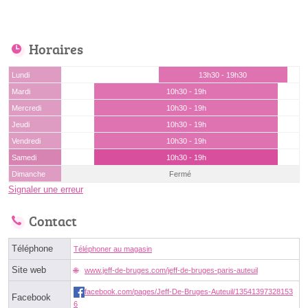
Horaires
Lundi
13h30 - 19h30
Mardi
10h30 - 19h
Mercredi
10h30 - 19h
Jeudi
10h30 - 19h
Vendredi
10h30 - 19h
Samedi
10h30 - 19h
Dimanche
Fermé
Signaler une erreur
Contact
Téléphone
Téléphoner au magasin
Site web
www.jeff-de-bruges.com/jeff-de-bruges-paris-auteuil
facebook.com/pages/Jeff-De-Bruges-Auteuil/13541397328153
Facebook
6