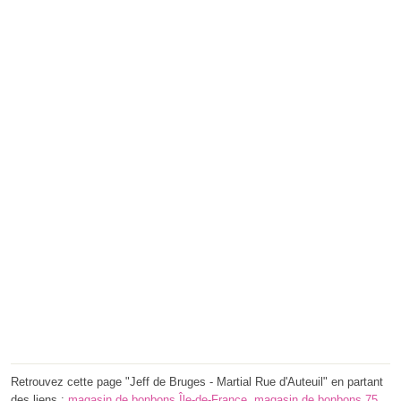
Retrouvez cette page "Jeff de Bruges - Martial Rue d'Auteuil" en partant
des liens :
magasin de bonbons Île-de-France
,
magasin de bonbons 75
,