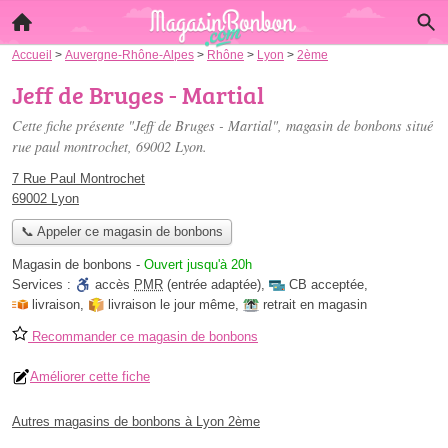
Accueil
>
Auvergne-Rhône-Alpes
>
Rhône
>
Lyon
>
2ème
Jeff de Bruges - Martial
Cette fiche présente "Jeff de Bruges - Martial", magasin de bonbons situé
rue paul montrochet
, 69002 Lyon.
7 Rue Paul Montrochet
69002 Lyon
📞 Appeler ce magasin de bonbons
Magasin de bonbons
-
Ouvert jusqu'à 20h
Services :
accès
PMR
(entrée adaptée)
,
CB acceptée
,
livraison
,
livraison le jour même
,
retrait en magasin
Recommander ce magasin de bonbons
Améliorer cette fiche
Autres magasins de bonbons à Lyon 2ème