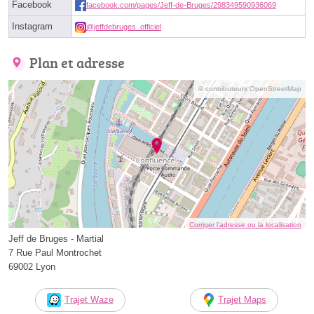
Facebook
facebook.com/pages/Jeff-de-Bruges/298349590936069
Instagram
@jeffdebruges_officiel
Plan et adresse
© contributeurs OpenStreetMap
Corriger l’adresse ou la localisation
Jeff de Bruges - Martial
7 Rue Paul Montrochet
69002 Lyon
Trajet Waze
Trajet Maps