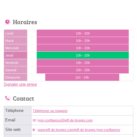
Horaires
Lundi
10h - 20h
Mardi
10h - 20h
Mercredi
10h - 20h
Jeudi
10h - 20h
Vendredi
10h - 20h
Samedi
10h - 20h
Dimanche
11h - 19h
Signaler une erreur
Contact
Téléphone
Téléphoner au magasin
Email
lyon-confluenceⓐjeff-de-bruges.com
Site web
www.jeff-de-bruges.com/jeff-de-bruges-lyon-confluence