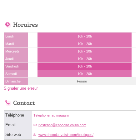
Horaires
Lundi
10h - 20h
Mardi
10h - 20h
Mercredi
10h - 20h
Jeudi
10h - 20h
Vendredi
10h - 20h
Samedi
10h - 20h
Dimanche
Fermé
Signaler une erreur
Contact
Téléphone
Téléphoner au magasin
Email
r.estebanⓐchocolat-voisin.com
Site web
www.chocolat-voisin.com/boutiques/