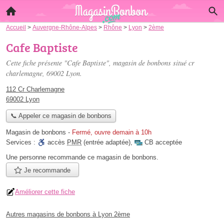
Accueil
>
Auvergne-Rhône-Alpes
>
Rhône
>
Lyon
>
2ème
Cafe Baptiste
Cette fiche présente "Cafe Baptiste", magasin de bonbons situé
cr
charlemagne
, 69002 Lyon.
112 Cr Charlemagne
69002 Lyon
📞 Appeler ce magasin de bonbons
Magasin de bonbons
-
Fermé, ouvre demain à 10h
Services :
accès
PMR
(entrée adaptée)
,
CB acceptée
Une personne
recommande
ce magasin de bonbons.
Je recommande
Améliorer cette fiche
Autres magasins de bonbons à Lyon 2ème