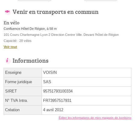
Venir en transports en commun
En vélo
Confluence Hôtel De Région, à 58 m
101 Cours Charlemagne Lyon 2 Direction Centre Ville. Devant l'hôtel de Région
Capacité : 28 vélos
Voir tout
Informations
Enseigne
VOISIN
Forme juridique
SAS
SIRET
95751793100334
N° TVA Intra.
FR73957517931
Création
4 avril 2012
Éditer les informations de mon magasin de bonbons