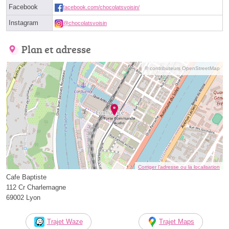
Facebook
facebook.com/chocolatsvoisin/
Instagram
@chocolatsvoisin
Plan et adresse
© contributeurs OpenStreetMap
Corriger l’adresse ou la localisation
Cafe Baptiste
112 Cr Charlemagne
69002 Lyon
Trajet Waze
Trajet Maps