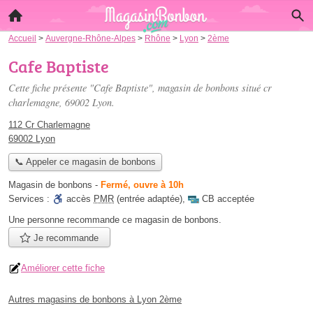
Accueil
>
Auvergne-Rhône-Alpes
>
Rhône
>
Lyon
>
2ème
Cafe Baptiste
Cette fiche présente "Cafe Baptiste", magasin de bonbons situé
cr
charlemagne
, 69002 Lyon.
112 Cr Charlemagne
69002 Lyon
📞 Appeler ce magasin de bonbons
Magasin de bonbons
-
Fermé, ouvre à 10h
Services :
accès
PMR
(entrée adaptée)
,
CB acceptée
Une personne
recommande
ce magasin de bonbons.
Je recommande
Améliorer cette fiche
Autres magasins de bonbons à Lyon 2ème