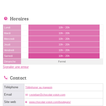
Horaires
Lundi
10h - 20h
Mardi
10h - 20h
Mercredi
10h - 20h
Jeudi
10h - 20h
Vendredi
10h - 20h
Samedi
10h - 20h
Dimanche
Fermé
Signaler une erreur
Contact
Téléphone
Téléphoner au magasin
Email
r.estebanⓐchocolat-voisin.com
Site web
www.chocolat-voisin.com/boutiques/