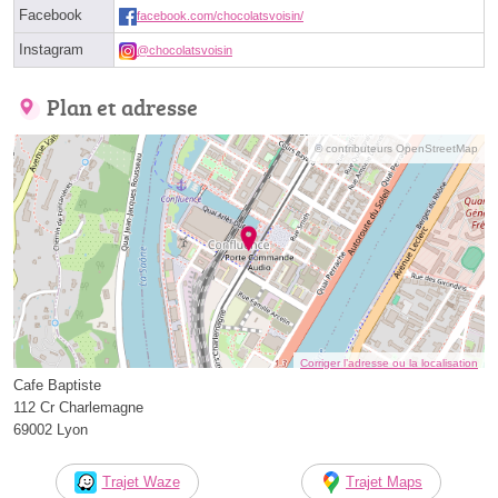
Facebook
facebook.com/chocolatsvoisin/
Instagram
@chocolatsvoisin
Plan et adresse
© contributeurs OpenStreetMap
Corriger l’adresse ou la localisation
Cafe Baptiste
112 Cr Charlemagne
69002 Lyon
Trajet Waze
Trajet Maps