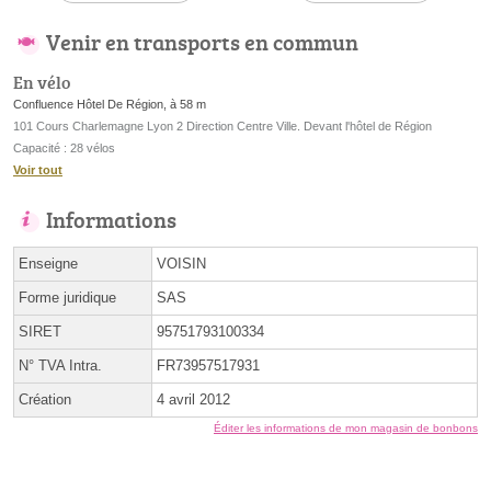
Venir en transports en commun
En vélo
Confluence Hôtel De Région, à 58 m
101 Cours Charlemagne Lyon 2 Direction Centre Ville. Devant l'hôtel de Région
Capacité : 28 vélos
Voir tout
Informations
Enseigne
VOISIN
Forme juridique
SAS
SIRET
95751793100334
N° TVA Intra.
FR73957517931
Création
4 avril 2012
Éditer les informations de mon magasin de bonbons