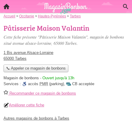
Accueil
>
Occitanie
>
Hautes-Pyrénées
>
Tarbes
Pâtisserie Maison Valantin
Cette fiche présente "Pâtisserie Maison Valantin", magasin de bonbons
situé
avenue alsace-lorraine
, 65000 Tarbes.
1 Bis avenue Alsace-Lorraine
65000 Tarbes
📞 Appeler ce magasin de bonbons
Magasin de bonbons
-
Ouvert jusqu'à 13h
Services :
accès
PMR
(parking)
,
CB acceptée
Recommander ce magasin de bonbons
Améliorer cette fiche
Autres magasins de bonbons à Tarbes