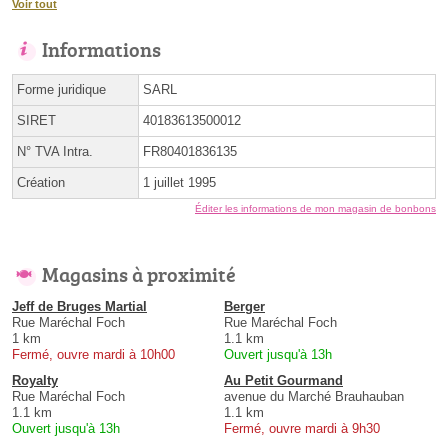
Voir tout
Informations
Forme juridique
SARL
SIRET
40183613500012
N° TVA Intra.
FR80401836135
Création
1 juillet 1995
Éditer les informations de mon magasin de bonbons
Magasins à proximité
Jeff de Bruges Martial
Berger
Rue Maréchal Foch
Rue Maréchal Foch
1 km
1.1 km
Fermé, ouvre mardi à 10h00
Ouvert jusqu'à 13h
Royalty
Au Petit Gourmand
Rue Maréchal Foch
avenue du Marché Brauhauban
1.1 km
1.1 km
Ouvert jusqu'à 13h
Fermé, ouvre mardi à 9h30