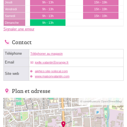
Jeudi
9h - 13h
15h - 19h
Vendredi
9h - 13h
15h - 19h
Samedi
9h - 13h
15h - 19h
Dimanche
9h - 13h
Signaler une erreur
Contact
Téléphone
Téléphoner au magasin
Email
joelle.valantinⓐorange.fr
aiphico.site-solocal.com
Site web
www.maisonvalantin.com
Plan et adresse
© contributeurs OpenStreetMap