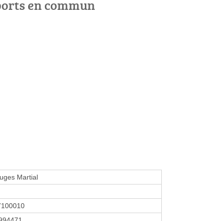
ports en commun
ruges Martial
7100010
994471