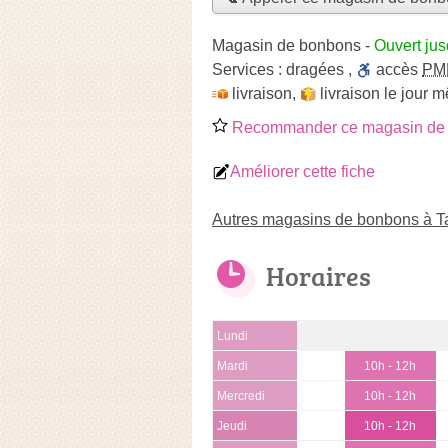
Magasin de bonbons
-
Ouvert jus
Services :
dragées
,
accès
PM
livraison
,
livraison le jour 
Recommander ce magasin de
Améliorer cette fiche
Autres magasins de bonbons à T
Horaires
Lundi
Mardi
10h - 12h
Mercredi
10h - 12h
Jeudi
10h - 12h