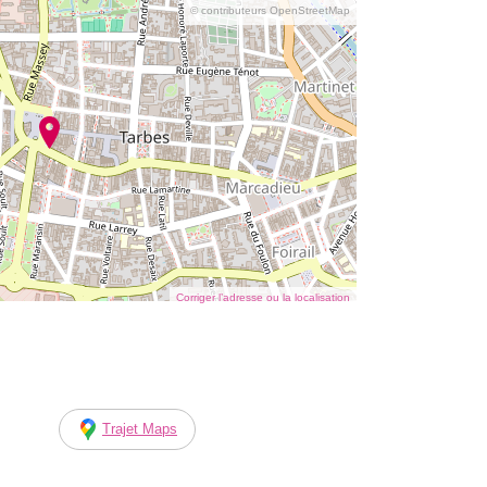
© contributeurs OpenStreetMap
Corriger l’adresse ou la localisation
Trajet Maps