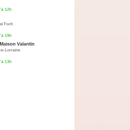
'à 12h
al Foch
'à 19h
 Maison Valantin
ce-Lorraine
'à 13h