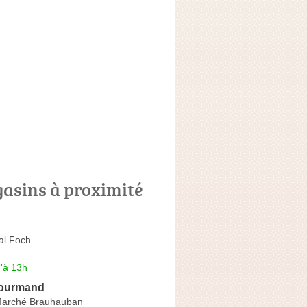
asins à proximité
al Foch
'à 13h
Gourmand
Marché Brauhauban