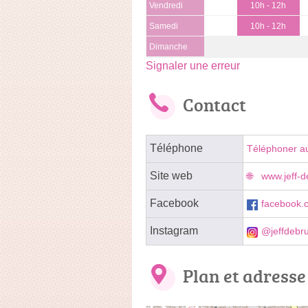
Vendredi
10h - 12h
Samedi
10h - 12h
Dimanche
Signaler une erreur
Contact
Téléphone
Téléphoner a
Site web
www.jeff-d
Facebook
facebook.c
Instagram
@jeffdebru
Plan et adresse