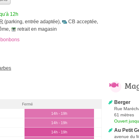
qu'à 12h
R
(parking, entrée adaptée)
,
CB acceptée
,
même
,
retrait en magasin
 bonbons
arbes
Mag
Berger
Fermé
Rue Maréch
14h - 19h
61 mètres
Ouvert jusqu
14h - 19h
Au Petit 
14h - 19h
avenue du 