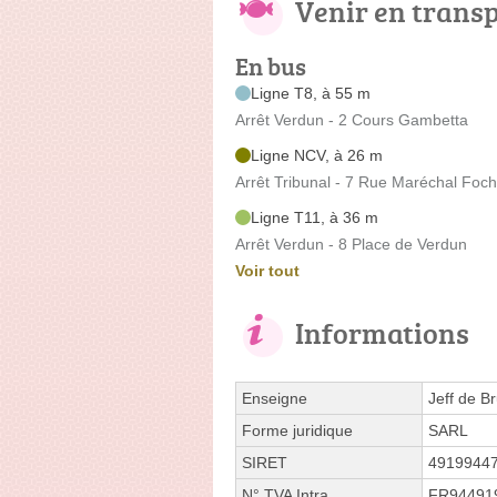
Venir en trans
En bus
Ligne T8, à 55 m
Arrêt Verdun - 2 Cours Gambetta
Ligne NCV, à 26 m
Arrêt Tribunal - 7 Rue Maréchal Foch
Ligne T11, à 36 m
Arrêt Verdun - 8 Place de Verdun
Voir tout
Informations
Enseigne
Jeff de B
Forme juridique
SARL
SIRET
4919944
N° TVA Intra.
FR94491