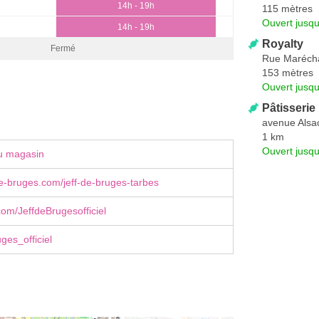
14h - 19h
115 mètres
Ouvert jusqu
14h - 19h
Royalty
Fermé
Rue Maréch
153 mètres
Ouvert jusqu
Pâtisserie
avenue Alsa
1 km
Ouvert jusqu
u magasin
e-bruges.com/jeff-de-bruges-tarbes
om/JeffdeBrugesofficiel
ges_officiel