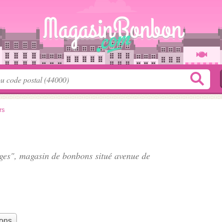
rs
ruges", magasin de bonbons situé
avenue de
bons