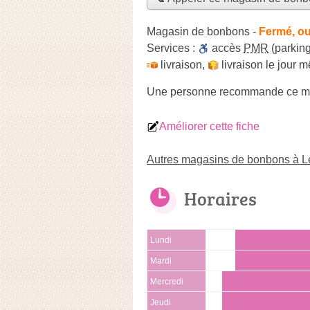
Magasin de bonbons
-
Fermé, ou
Services :
accès
PMR
(parking
livraison
,
livraison le jour 
Une personne
recommande
ce m
Améliorer cette fiche
Autres magasins de bonbons à L
Horaires
Lundi
Mardi
Mercredi
Jeudi