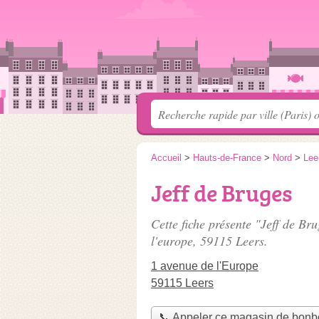
Accueil
>
Hauts-de-France
>
Nord
>
Lee
Jeff de Bruges
Cette fiche présente "Jeff de B
l'europe
, 59115 Leers.
1 avenue de l'Europe
59115 Leers
📞 Appeler ce magasin de bon