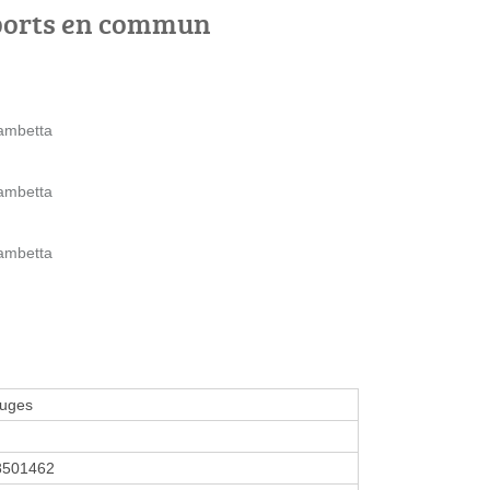
ports en commun
ambetta
ambetta
ambetta
ruges
8501462