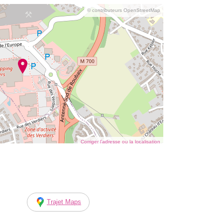
© contributeurs OpenStreetMap
Corriger l’adresse ou la localisation
Trajet Maps