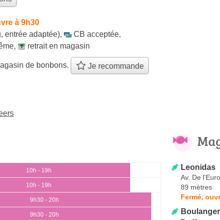
vre à 9h30
, entrée adaptée)
,
CB acceptée
,
même
,
retrait en magasin
agasin de bonbons.
Je recommande
eers
Mag
Leonidas
10h - 19h
Av. De l'Eur
10h - 19h
89 mètres
Fermé, ouvr
9h30 - 20h
Boulanger
9h30 - 20h