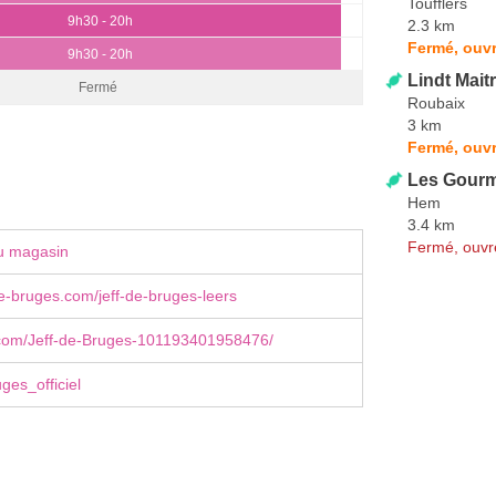
Toufflers
9h30 - 20h
2.3 km
Fermé, ouvr
9h30 - 20h
Lindt Mait
Fermé
Roubaix
3 km
Fermé, ouvr
Les Gourm
Hem
3.4 km
Fermé, ouvr
u magasin
e-bruges.com/jeff-de-bruges-leers
com/Jeff-de-Bruges-101193401958476/
ges_officiel