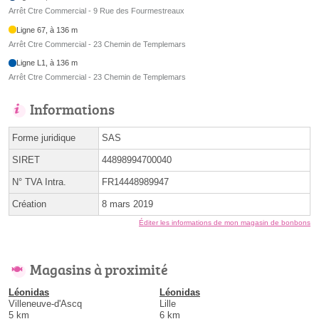
Arrêt Ctre Commercial - 9 Rue des Fourmestreaux
Ligne 67, à 136 m
Arrêt Ctre Commercial - 23 Chemin de Templemars
Ligne L1, à 136 m
Arrêt Ctre Commercial - 23 Chemin de Templemars
Informations
Forme juridique
SAS
SIRET
44898994700040
N° TVA Intra.
FR14448989947
Création
8 mars 2019
Éditer les informations de mon magasin de bonbons
Magasins à proximité
Léonidas
Léonidas
Villeneuve-d'Ascq
Lille
5 km
6 km