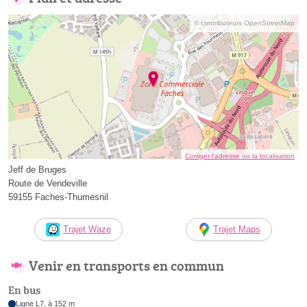
© contributeurs OpenStreetMap
Corriger l’adresse ou la localisation
Jeff de Bruges
Route de Vendeville
59155 Faches-Thumesnil
Trajet Waze
Trajet Maps
Venir en transports en commun
En bus
Ligne L7, à 152 m