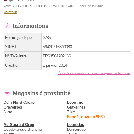
Arrêt BOURBOURG POLE INTERMODAL GARE - Place de la Gare
Voir tout
Informations
Forme juridique
SAS
SIRET
56420216600083
N° TVA Intra.
FR63564202166
Création
1 janvier 2014
Éditer les informations de mon magasin de bonbons
Magasins à proximité
Delfi Nord Cacao
Léontine
Gravelines
Gravelines
6 km
7 km
Fermé, ouvre à 9h30
Au Sucre d'Orge
Leonidas
Coudekerque-Branche
Dunkerque