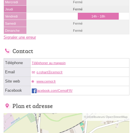
Mercredi
Fermé
Jeudi
Fermé
Vendredi
14h - 18h
Samedi
Fermé
Dimanche
Fermé
Signaler une erreur
Contact
Téléphone
Téléphoner au magasin
Email
o.rohartⓐcemoi.fr
Site web
www.cemoi.fr
Facebook
facebook.com/CemoiFR/
Plan et adresse
© contributeurs OpenStreetMap