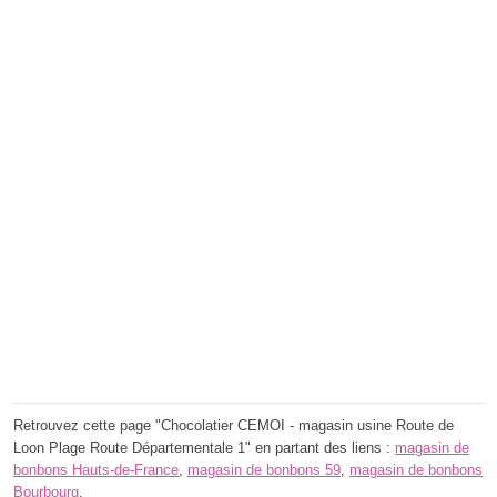
Retrouvez cette page "Chocolatier CEMOI - magasin usine Route de
Loon Plage Route Départementale 1" en partant des liens :
magasin de
bonbons Hauts-de-France
,
magasin de bonbons 59
,
magasin de bonbons
Bourbourg
.