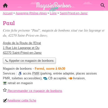
Accueil
>
Auvergne-Rhône-Alpes
>
Loire
>
Saint-Priest-en-Jarez
Paul
Cette fiche présente "Paul", magasin de bonbons situé
rue léo lagrange et
du
, 42270 Saint-Priest-en-Jarez.
Angle de la Route de l'Etrat
1 Rue Léo Lagrange et Du
42270 Saint-Priest-en-Jarez
📞 Appeler ce magasin de bonbons
Magasin de bonbons
-
Fermé, ouvre à 6h30
Services :
accès
PMR
(parking, entrée adaptée, places assises
PMR, toilettes accessibles)
,
CB acceptée
,
livraison
,
retrait en magasin
Recommander ce magasin de bonbons
Améliorer cette fiche