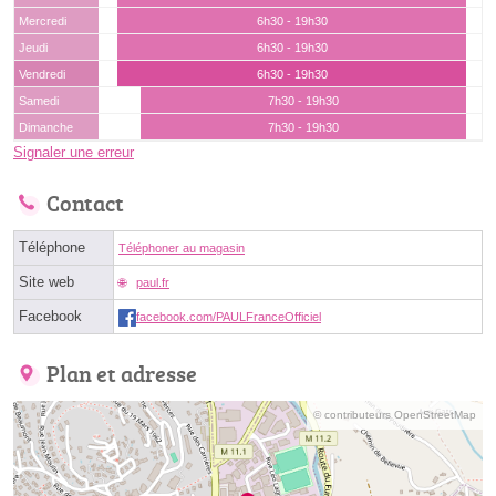
Mercredi
6h30 - 19h30
Jeudi
6h30 - 19h30
Vendredi
6h30 - 19h30
Samedi
7h30 - 19h30
Dimanche
7h30 - 19h30
Signaler une erreur
Contact
Téléphone
Téléphoner au magasin
Site web
paul.fr
Facebook
facebook.com/PAULFranceOfficiel
Plan et adresse
© contributeurs OpenStreetMap