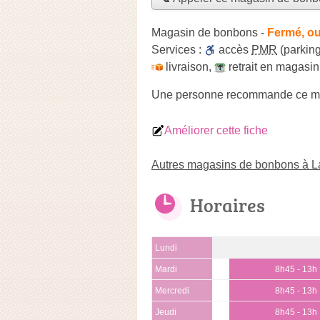
Magasin de bonbons
-
Fermé, ou
Services :
accès
PMR
(parking
livraison
,
retrait en magasin
Une personne
recommande
ce m
Améliorer cette fiche
Autres magasins de bonbons à L
Horaires
Lundi
Mardi
8h45 - 13h
Mercredi
8h45 - 13h
Jeudi
8h45 - 13h