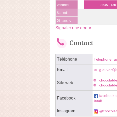
Vendredi
8h45 - 13h
Samedi
Dimanche
Signaler une erreur
Contact
Téléphone
Téléphoner a
Email
g.duvertⓐ
chocolatde
Site web
chocolatde
facebook.
Facebook
bout/
Instagram
@chocolat