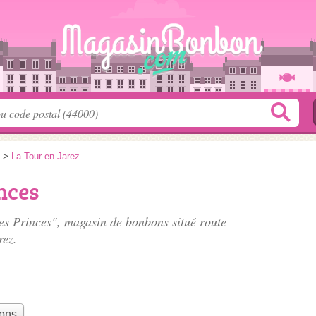
>
La Tour-en-Jarez
nces
des Princes", magasin de bonbons situé
route
rez.
bons