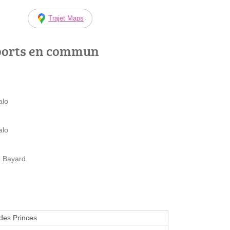
Trajet Maps
ports en commun
alo
alo
 Bayard
des Princes