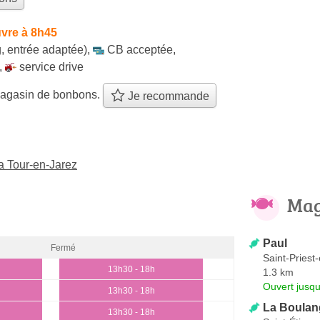
vre à 8h45
, entrée adaptée)
,
CB acceptée
,
,
service drive
agasin de bonbons.
Je recommande
a Tour-en-Jarez
Mag
Paul
Fermé
Saint-Priest
13h30 - 18h
1.3 km
Ouvert jusq
13h30 - 18h
La Boulan
13h30 - 18h