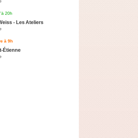
e
'à 20h
eiss - Les Ateliers
e
e à 9h
t-Étienne
e