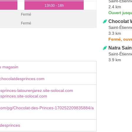
Saint-Étienn
13h30 - 18h
2.4 km
Ouvert jusqu
Fermé
Chocolat W
Fermé
Saint-Étienn
3.3 km
Fermé, ouvr
Natra Sain
Saint-Étienn
3.9 km
u magasin
chocolatdesprinces.com
sprinces-latourenjarez.site-solocal.com
sprinces.site-solocal.com
com/pg/Chocolat-des-Princes-170252209835884/a
desprinces