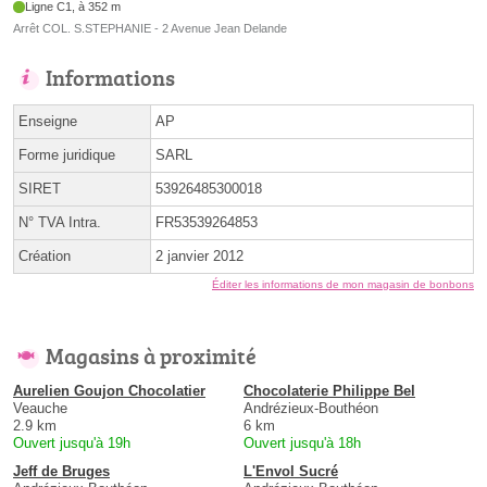
Ligne C1, à 352 m
Arrêt COL. S.STEPHANIE - 2 Avenue Jean Delande
Informations
Enseigne
AP
Forme juridique
SARL
SIRET
53926485300018
N° TVA Intra.
FR53539264853
Création
2 janvier 2012
Éditer les informations de mon magasin de bonbons
Magasins à proximité
Aurelien Goujon Chocolatier
Chocolaterie Philippe Bel
Veauche
Andrézieux-Bouthéon
2.9 km
6 km
Ouvert jusqu'à 19h
Ouvert jusqu'à 18h
Jeff de Bruges
L'Envol Sucré