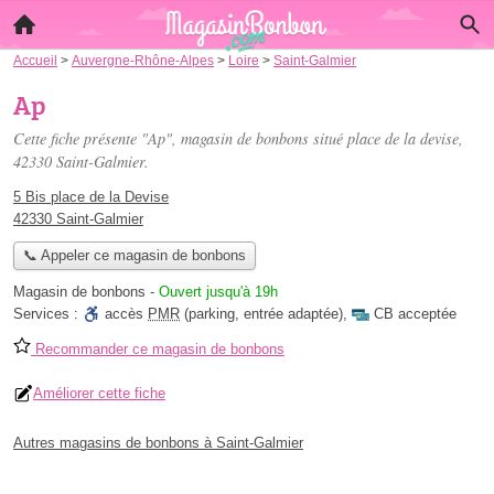
Accueil
>
Auvergne-Rhône-Alpes
>
Loire
>
Saint-Galmier
Ap
Cette fiche présente "Ap", magasin de bonbons situé
place de la devise
,
42330 Saint-Galmier.
5 Bis place de la Devise
42330 Saint-Galmier
📞 Appeler ce magasin de bonbons
Magasin de bonbons
-
Ouvert jusqu'à 19h
Services :
accès
PMR
(parking, entrée adaptée)
,
CB acceptée
Recommander ce magasin de bonbons
Améliorer cette fiche
Autres magasins de bonbons à Saint-Galmier