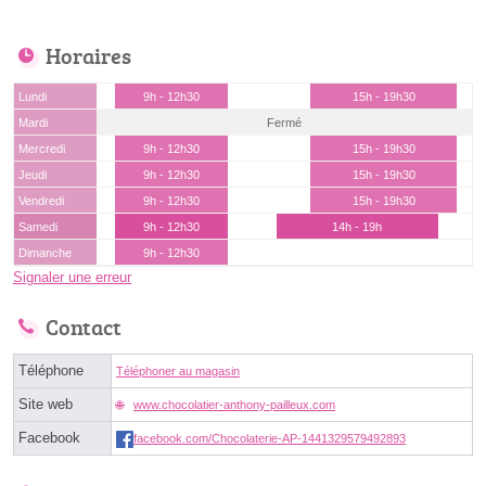
Horaires
Lundi
9h - 12h30
15h - 19h30
Mardi
Fermé
Mercredi
9h - 12h30
15h - 19h30
Jeudi
9h - 12h30
15h - 19h30
Vendredi
9h - 12h30
15h - 19h30
Samedi
9h - 12h30
14h - 19h
Dimanche
9h - 12h30
Signaler une erreur
Contact
Téléphone
Téléphoner au magasin
Site web
www.chocolatier-anthony-pailleux.com
Facebook
facebook.com/Chocolaterie-AP-1441329579492893