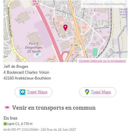
© contributeurs OpenStreetMap
Corriger l’adresse ou la localisation
Jeff de Bruges
4 Boulevard Charles Voisin
42160 Andrézieux-Bouthéon
Trajet Waze
Trajet Maps
Venir en transports en commun
En bus
Ligne C1, à 770 m
Arrêt RD PT COLONNA - 130 Rue du 18 Juin 1827