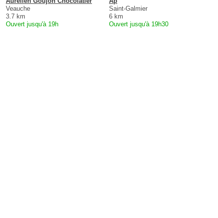
Aurelien Goujon Chocolatier
Ap
Veauche
Saint-Galmier
3.7 km
6 km
Ouvert jusqu'à 19h
Ouvert jusqu'à 19h30