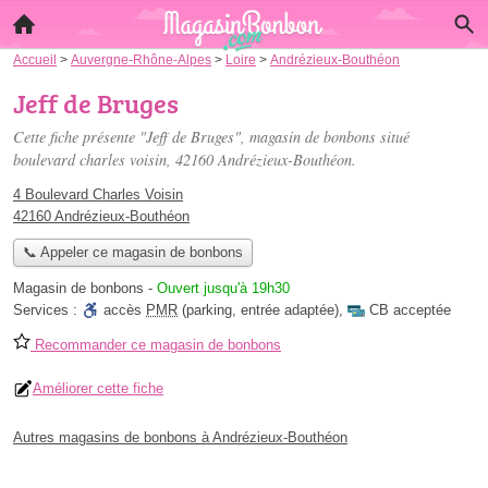
Accueil
>
Auvergne-Rhône-Alpes
>
Loire
>
Andrézieux-Bouthéon
Jeff de Bruges
Cette fiche présente "Jeff de Bruges", magasin de bonbons situé
boulevard charles voisin
, 42160 Andrézieux-Bouthéon.
4 Boulevard Charles Voisin
42160 Andrézieux-Bouthéon
📞 Appeler ce magasin de bonbons
Magasin de bonbons
-
Ouvert jusqu'à 19h30
Services :
accès
PMR
(parking, entrée adaptée)
,
CB acceptée
Recommander ce magasin de bonbons
Améliorer cette fiche
Autres magasins de bonbons à Andrézieux-Bouthéon