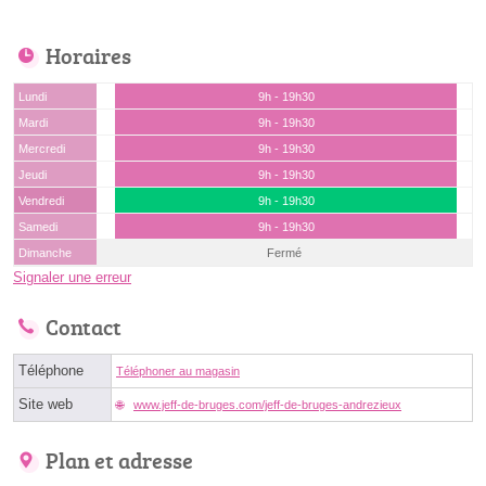
Horaires
Lundi
9h - 19h30
Mardi
9h - 19h30
Mercredi
9h - 19h30
Jeudi
9h - 19h30
Vendredi
9h - 19h30
Samedi
9h - 19h30
Dimanche
Fermé
Signaler une erreur
Contact
Téléphone
Téléphoner au magasin
Site web
www.jeff-de-bruges.com/jeff-de-bruges-andrezieux
Plan et adresse