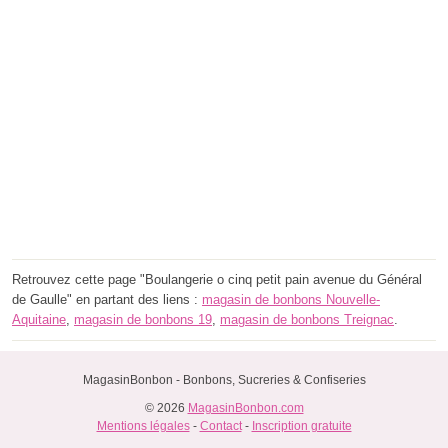
Retrouvez cette page "Boulangerie o cinq petit pain avenue du Général
de Gaulle" en partant des liens :
magasin de bonbons Nouvelle-
Aquitaine
,
magasin de bonbons 19
,
magasin de bonbons Treignac
.
MagasinBonbon - Bonbons, Sucreries & Confiseries
© 2026
MagasinBonbon.com
Mentions légales
-
Contact
-
Inscription gratuite