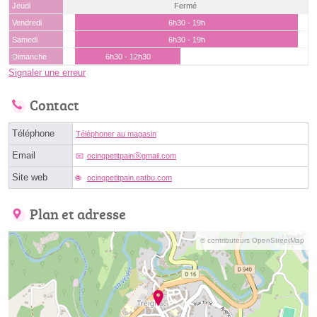
Jeudi
Fermé
Vendredi
6h30 - 19h
Samedi
6h30 - 19h
Dimanche
6h30 - 12h30
Signaler une erreur
Contact
Téléphone
Téléphoner au magasin
Email
ocinqpetitpainⓐgmail.com
Site web
ocinqpetitpain.eatbu.com
Plan et adresse
© contributeurs OpenStreetMap