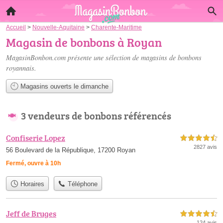
Accueil
>
Nouvelle-Aquitaine
>
Charente-Maritime
Magasin de bonbons à Royan
MagasinBonbon.com présente une sélection de
magasins de bonbons
royannais
.
Magasins ouverts le dimanche
3 vendeurs de bonbons référencés
Confiserie Lopez
4,5 étoiles sur 5
2827 avis
56 Boulevard de la République, 17200 Royan
Fermé, ouvre à 10h
Horaires
Téléphone
Jeff de Bruges
4,5 étoiles sur 5
124 avis