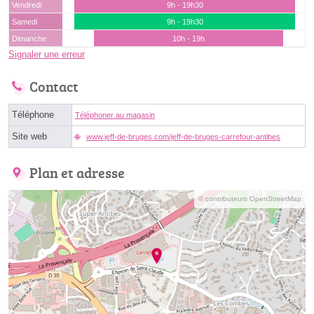
Vendredi
9h - 19h30
Samedi
9h - 19h30
Dimanche
10h - 19h
Signaler une erreur
Contact
Téléphone
Téléphoner au magasin
Site web
www.jeff-de-bruges.com/jeff-de-bruges-carrefour-antibes
Plan et adresse
© contributeurs OpenStreetMap