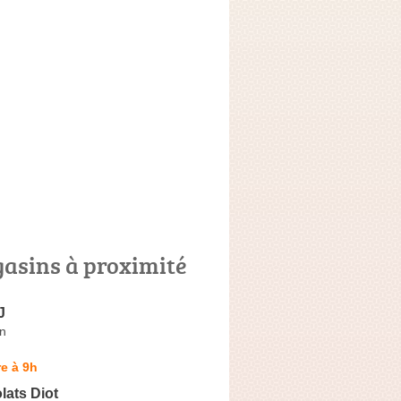
asins à proximité
J
in
e à 9h
lats Diot