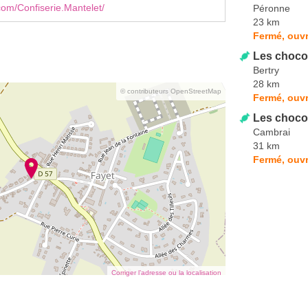
om/Confiserie.Mantelet/
Péronne
23 km
Fermé, ouvr
Les chocol
Bertry
28 km
© contributeurs OpenStreetMap
Fermé, ouvr
Les chocol
Cambrai
31 km
Fermé, ouvr
Corriger l’adresse ou la localisation