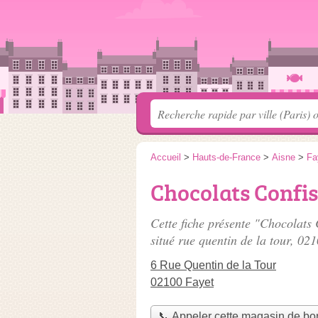
Accueil
>
Hauts-de-France
>
Aisne
>
Fa
Chocolats Confis
Cette fiche présente "Chocolats
situé
rue quentin de la tour
, 021
6 Rue Quentin de la Tour
02100 Fayet
📞 Appeler cette magasin de b