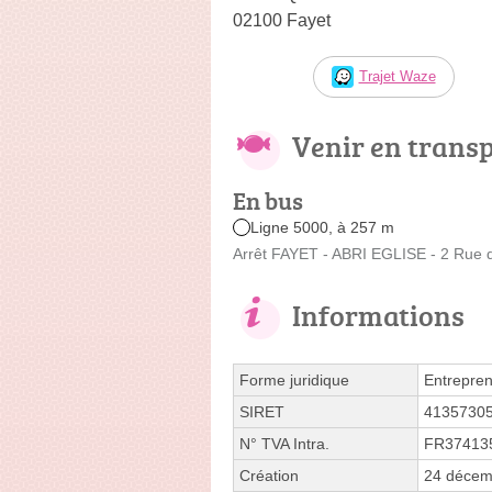
02100 Fayet
Trajet Waze
Venir en trans
En bus
Ligne 5000, à 257 m
Arrêt FAYET - ABRI EGLISE - 2 Rue d
Informations
Forme juridique
Entrepren
SIRET
4135730
N° TVA Intra.
FR37413
Création
24 décem