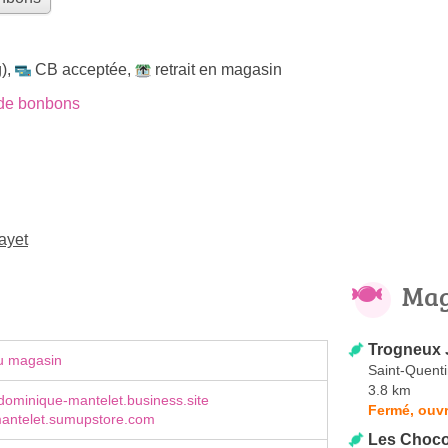
)
,
CB acceptée
,
retrait en magasin
de bonbons
ayet
Mag
Trogneux 
u magasin
Saint-Quent
3.8 km
dominique-mantelet.business.site
Fermé, ouvr
mantelet.sumupstore.com
Les Choco