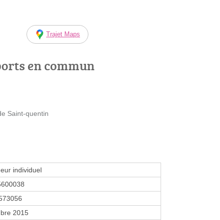
Trajet Maps
ports en commun
e Saint-quentin
eur individuel
5600038
573056
bre 2015