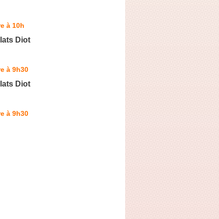
e à 10h
ats Diot
e à 9h30
ats Diot
e à 9h30