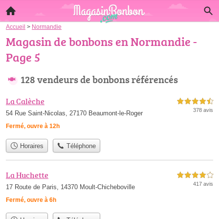
Accueil
>
Normandie
Magasin de bonbons en Normandie -
Page 5
128 vendeurs de bonbons référencés
La Calèche
4,5 étoiles sur 5
378 avis
54 Rue Saint-Nicolas, 27170 Beaumont-le-Roger
Fermé, ouvre à 12h
Horaires
Téléphone
La Huchette
4,0 étoiles sur 5
417 avis
17 Route de Paris, 14370 Moult-Chicheboville
Fermé, ouvre à 6h