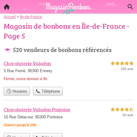
Accueil
>
Île-de-France
Magasin de bonbons en Île-de-France -
Page 5
520 vendeurs de bonbons référencés
Chocolaterie Valadon
5,0 étoiles sur 5
255 avis
5 Rue Ferrié, 95300 Ennery
Fermé, ouvre demain à 9h
Horaires
Téléphone
Chocolaterie Valadon Pontoise
4,5 étoiles sur 5
60 avis
10 Rue Delacour, 95300 Pontoise
Ouvert jusqu'à 19h