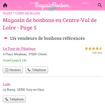
Accueil
>
Centre-Val de Loire
Magasin de bonbons en Centre-Val de
Loire - Page 5
114 vendeurs de bonbons référencés
La Tour de l'Horloge
4,5 étoiles sur 5
532 avis
4 Place Mirabeau, 37500 Chinon
Ouvert jusqu'à 19h
Horaires
Téléphone
Lam
Le Bourg, 18300 Sury-en-Vaux
Téléphone